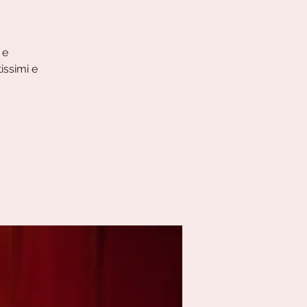
 e
issimi e