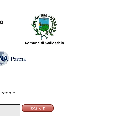
io
lecchio
Iscriviti