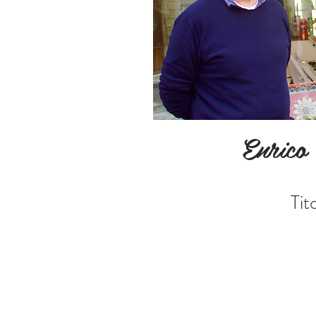
Enrico
Tit