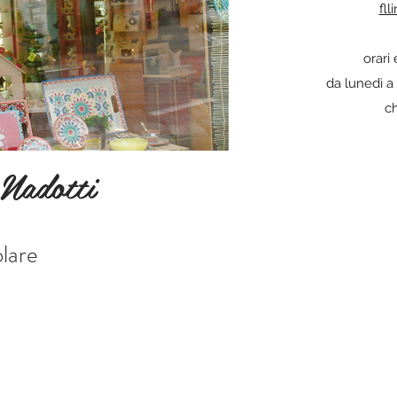
fll
orari 
da lunedì a
c
 Nadotti
olare