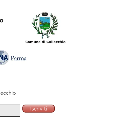
io
lecchio
Iscriviti