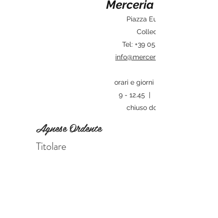
Merceria Creativa
Piazza Europa, 2
Collecchio
Tel: +39 0521800716
info@mercerialatrama.it
orari e giorni di apertura:
9 - 12.45 | 15,30 - 19
chiuso domenica
Agnese Ordente
Titolare