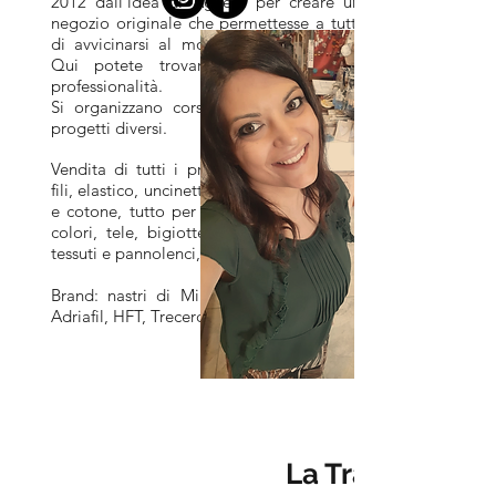
2012 dall'idea di Agnese per creare un
negozio originale che permettesse a tutti
di avvicinarsi al mondo della creatività.
Qui potete trovare idee, consigli e
professionalità.
Si organizzano corsi frequenti per tanti
progetti diversi.
Vendita di tutti i prodotti di base (aghi,
fili, elastico, uncinetto e ferri), filati di lana
e cotone, tutto per la decorazione come
colori, tele, bigiotteria. Sono disponibili
tessuti e pannolenci, feltro.
Brand: nastri di Mirta, Stafil, Titanwool,
Adriafil, HFT, Trecerchi.
La Trama