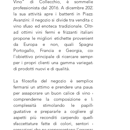
Vino” di Collecchio, è sommelier
professionista dal 2016. A dicembre 2022
la sua attività apre i battenti in Piazza
Avanzini: il negozio si divide tra vendita di
vino sfuso ed enoteca tradizionale. Oltre
ad ottimi vini fermi e frizzanti italiani,
propone le migliori etichette provenienti
da Europa e non, quali Spagna,
Portogallo, Francia e Georgia, con
l’obiettivo principale di ricercare sempre
per i propri clienti una gamma variegata
di prodotti nuovi e di qualità.
La filosofia del negozio è semplice:
fermarsi un attimo e prendere una pausa
per assapor
are un buon calice di vino e
comprenderne la composizione e la
complessità stimolando le papille
gustative e prepararle a cogliere gli
aspetti più reconditi carpendo quelle
sfaccettature fatte di colori, sentori e
sensazioni che ne rappresentano l’essenza.