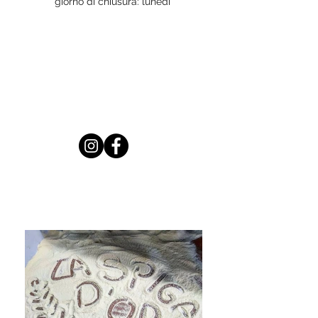
giorno di chiusura: lunedì
Galleria