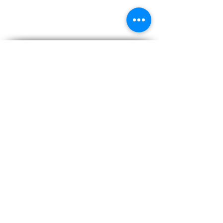
"Vivere Collecchio"
Centro Commerciale Naturale di Collecchio
Iscriviti alla newsletter e resta
sempre aggiornato su Vivere
Collecchio