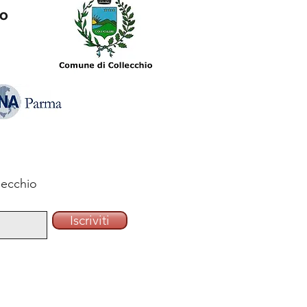
io
lecchio
Iscriviti