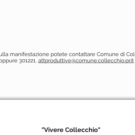
sulla manifestazione potete contattare
Comune di Colle
1 oppure 301221,
attproduttive@comune.collecchio.pr.it
"Vivere Collecchio"