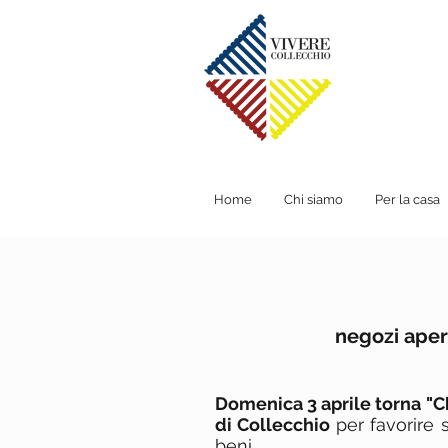
Home
Chi siamo
Per la casa
negozi apert
Domenica 3 aprile torna "C
di Collecchio
per favorire 
beni.