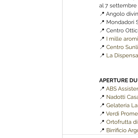
al 7 settembre
📍 Angolo divin
📍 Mondadori S
📍 Centro Ottic
📍 
I mille arom
📍 
Centro Sunl
📍 
La Dispens
APERTURE DU
📍 
ABS Assisten
📍 
Nadotti Casa
📍 
Gelateria L
📍 
Verdi Prom
📍 
Ortofrutta d
📍 
Birrificio Arg