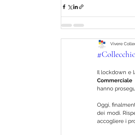
Vivere Colle
#Collecchi
Il lockdown e 
Commerciale N
hanno prosegui
Oggi, finalment
dei modi. Risp
accogliere i pro