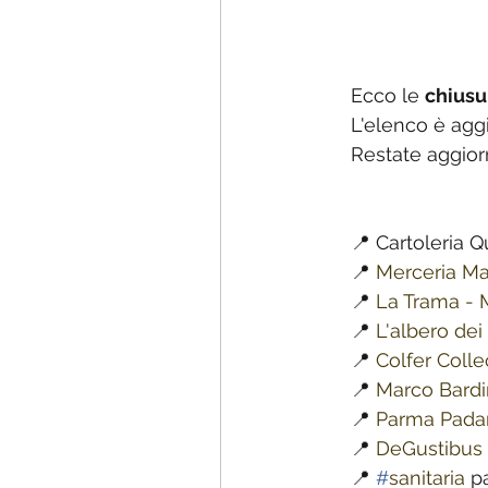
Ecco le 
chiusu
L'elenco è agg
Restate aggiorn
📍 Cartoleria Q
📍 
Merceria Ma
📍 
La Trama - 
📍 
L'albero dei
📍 
Colfer Coll
📍 
Marco Bardi
📍 
Parma Pada
📍 
DeGustibus 
📍 
#
sanitaria
 p