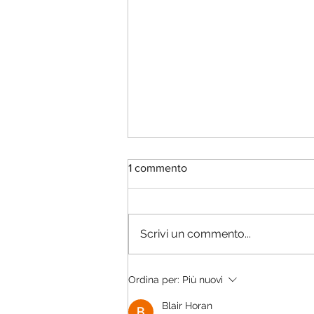
1 commento
Scrivi un commento...
APERTURE & CHIUSURE DI
Ordina per:
Più nuovi
FERRAGOSTO
Blair Horan