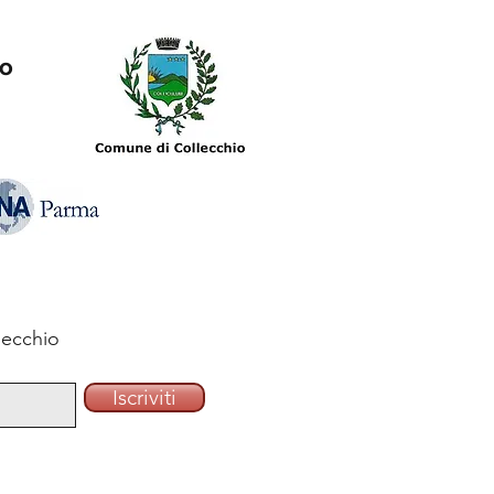
io
lecchio
Iscriviti