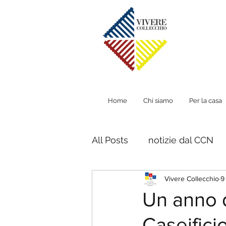
Home
Chi siamo
Per la casa
All Posts
notizie dal CCN
Vivere Collecchio
9
Un anno d
Caseifici