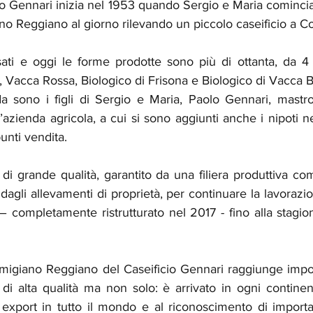
cio Gennari inizia nel 1953 quando Sergio e Maria cominci
no Reggiano al giorno rilevando un piccolo caseificio a Co
ati e oggi le forme prodotte sono più di ottanta, da 4 di
 Vacca Rossa, Biologico di Frisona e Biologico di Vacca 
a sono i figli di Sergio e Maria, Paolo Gennari, mastro
azienda agricola, a cui si sono aggiunti anche i nipoti ne
punti vendita.
i grande qualità, garantito da una filiera produttiva co
 dagli allevamenti di proprietà, per continuare la lavoraz
– completamente ristrutturato nel 2017 - fino alla stagiona
rmigiano Reggiano del Caseificio Gennari raggiunge impor
 di alta qualità ma non solo: è arrivato in ogni contine
export in tutto il mondo e al riconoscimento di important