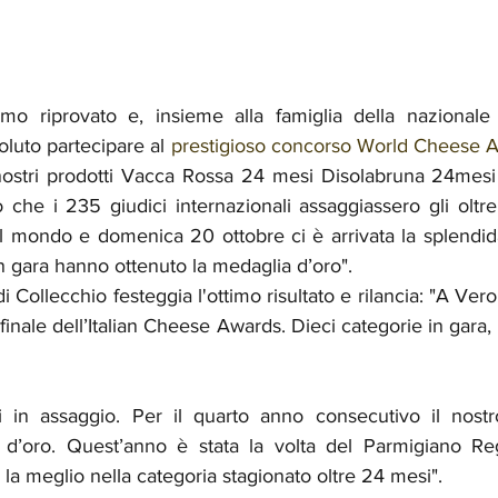
mo riprovato e, insieme alla famiglia della nazionale 
luto partecipare al 
prestigioso concorso World Cheese 
 nostri prodotti Vacca Rossa 24 mesi Disolabruna 24mesi
che i 235 giudici internazionali assaggiassero gli oltr
il mondo e domenica 20 ottobre ci è arrivata la splendida 
 in gara hanno ottenuto la medaglia d’oro".
di Collecchio festeggia l'ottimo risultato e rilancia: "A Ve
 finale dell’Italian Cheese Awards. Dieci categorie in gara, 
 in assaggio. Per il quarto anno consecutivo il nostr
ta d’oro. Quest’anno è stata la volta del Parmigiano R
la meglio nella categoria stagionato oltre 24 mesi".