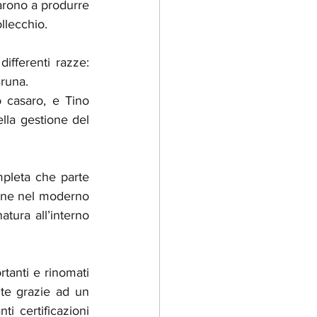
arono a produrre 
llecchio.
fferenti razze: 
Bruna.
 casaro, e Tino 
lla gestione del 
mpleta che parte 
ione nel moderno 
tura all’interno 
tanti e rinomati 
nte grazie ad un 
i certificazioni 