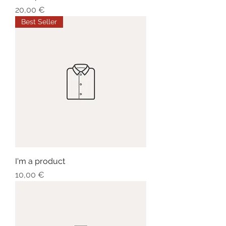
Prezzo
20,00 €
Best Seller
I'm a product
Prezzo
10,00 €