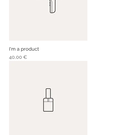
I'm a product
Prezzo
40,00 €