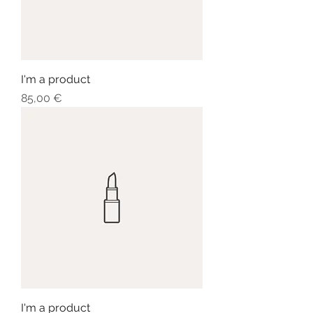
I'm a product
Prezzo
85,00 €
I'm a product