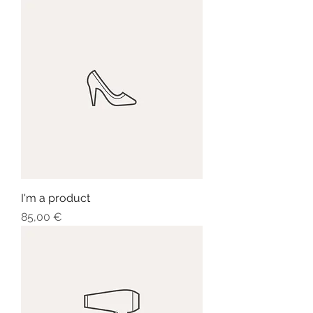
I'm a product
Prezzo
85,00 €