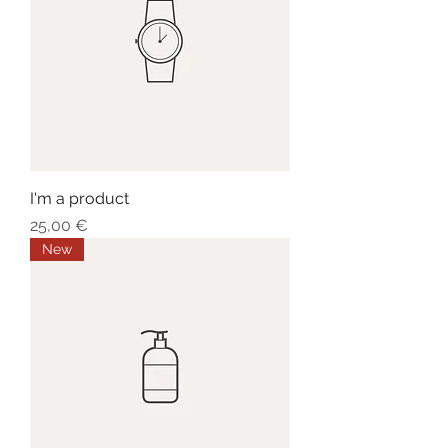
I'm a product
Prezzo
25,00 €
New