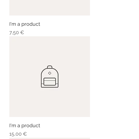
I'm a product
Prezzo
7,50 €
I'm a product
Prezzo
15,00 €